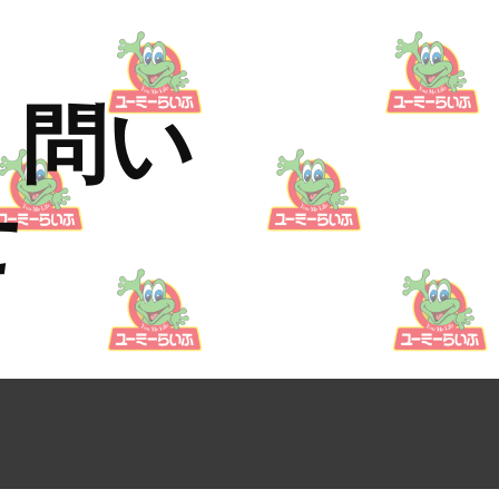
ion
・問い
せ