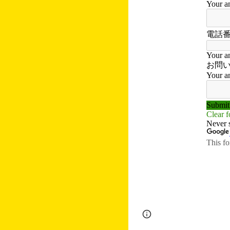
Page
Report abus
updated