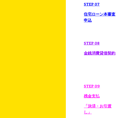
STEP 07
住宅ローン本審査
申込
STEP 08
金銭消費貸借契約
STEP 09
残金支払
「決済・お引渡
し」